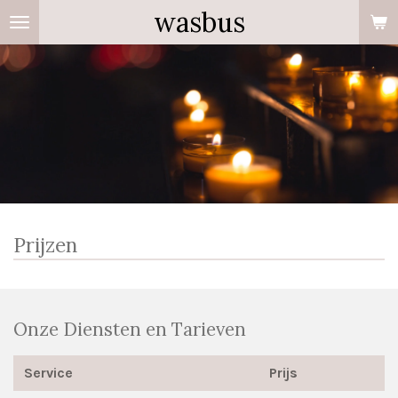
wasbus
Ga
direct
naar
de
hoofdinhoud
Prijzen
Onze Diensten en Tarieven
Service
Prijs